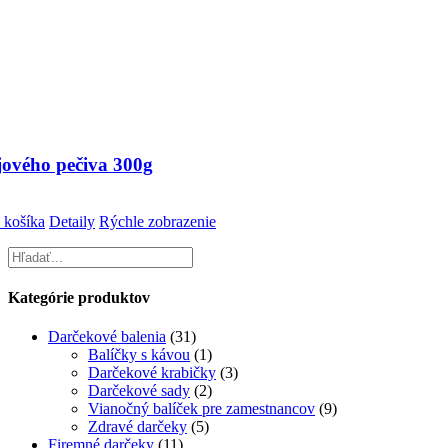
jového pečiva 300g
 košíka
Detaily
Rýchle zobrazenie
Kategórie produktov
Darčekové balenia
(31)
Balíčky s kávou
(1)
Darčekové krabičky
(3)
Darčekové sady
(2)
Vianočný balíček pre zamestnancov
(9)
Zdravé darčeky
(5)
Firemné darčeky
(11)