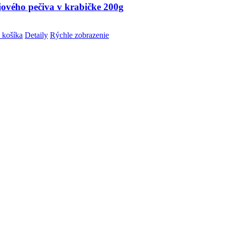
jového pečiva v krabičke 200g
 košíka
Detaily
Rýchle zobrazenie