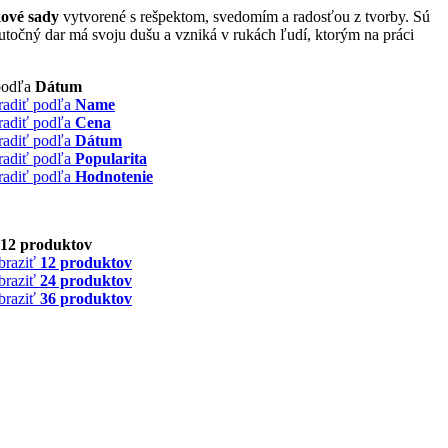
ové sady
vytvorené s rešpektom, svedomím a radosťou z tvorby. Sú
točný dar má svoju dušu a vzniká v rukách ľudí, ktorým na práci
podľa
Dátum
radiť podľa
Name
radiť podľa
Cena
radiť podľa
Dátum
radiť podľa
Popularita
radiť podľa
Hodnotenie
12 produktov
braziť
12 produktov
braziť
24 produktov
braziť
36 produktov