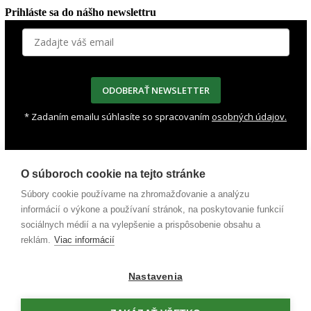
Prihláste sa do nášho newslettru
ODOBERAŤ NEWSLETTER
* Zadaním emailu súhlasíte so spracovaním
osobných údajov.
+421 911 415 613
O súboroch cookie na tejto stránke
schd@schd.sk
Súbory cookie používame na zhromažďovanie a analýzu
Potlač a výroba reklamy
informácií o výkone a používaní stránok, na poskytovanie funkcií
Grafické služby
sociálnych médií a na vylepšenie a prispôsobenie obsahu a
Ručná kreatívna výroba a balenie
Manuálna dielňa
reklám.
Viac informácií
Šitie
Cukrárenská výroba
Farmové debničky
Nastavenia
© 2024 Slovenská chránená dielňa |
ICRA INSIDE