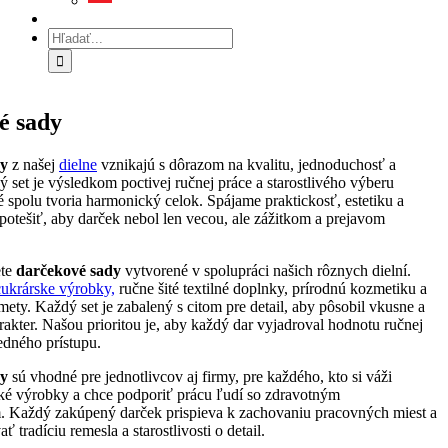
Hľadať:
é sady
dy
z našej
dielne
vznikajú s dôrazom na kvalitu, jednoduchosť a
 set je výsledkom poctivej ručnej práce a starostlivého výberu
é spolu tvoria harmonický celok. Spájame praktickosť, estetiku a
otešiť, aby darček nebol len vecou, ale zážitkom a prejavom
ete
darčekové sady
vytvorené v spolupráci našich rôznych dielní.
cukrárske výrobky,
ručne šité textilné doplnky, prírodnú kozmetiku a
ety. Každý set je zabalený s citom pre detail, aby pôsobil vkusne a
akter. Našou prioritou je, aby každý dar vyjadroval hodnotu ručnej
edného prístupu.
dy
sú vhodné pre jednotlivcov aj firmy, pre každého, kto si váži
ké výrobky a chce podporiť prácu ľudí so zdravotným
 Každý zakúpený darček prispieva k zachovaniu pracovných miest a
 tradíciu remesla a starostlivosti o detail.