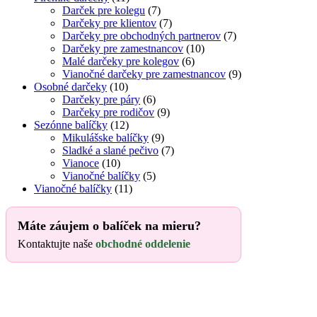
Darček pre kolegu
(7)
Darčeky pre klientov
(7)
Darčeky pre obchodných partnerov
(7)
Darčeky pre zamestnancov
(10)
Malé darčeky pre kolegov
(6)
Vianočné darčeky pre zamestnancov
(9)
Osobné darčeky
(10)
Darčeky pre páry
(6)
Darčeky pre rodičov
(9)
Sezónne balíčky
(12)
Mikulášske balíčky
(9)
Sladké a slané pečivo
(7)
Vianoce
(10)
Vianočné balíčky
(5)
Vianočné balíčky
(11)
Máte záujem o balíček na mieru?
Kontaktujte naše
obchodné oddelenie