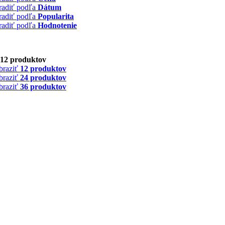
radiť podľa
Dátum
radiť podľa
Popularita
radiť podľa
Hodnotenie
12 produktov
braziť
12 produktov
braziť
24 produktov
braziť
36 produktov