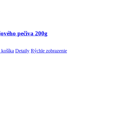
jového pečiva 200g
 košíka
Detaily
Rýchle zobrazenie