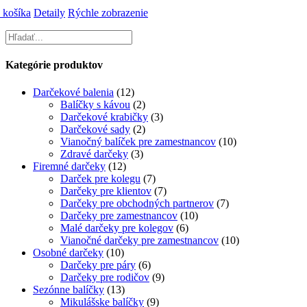
 košíka
Detaily
Rýchle zobrazenie
Kategórie produktov
Darčekové balenia
(12)
Balíčky s kávou
(2)
Darčekové krabičky
(3)
Darčekové sady
(2)
Vianočný balíček pre zamestnancov
(10)
Zdravé darčeky
(3)
Firemné darčeky
(12)
Darček pre kolegu
(7)
Darčeky pre klientov
(7)
Darčeky pre obchodných partnerov
(7)
Darčeky pre zamestnancov
(10)
Malé darčeky pre kolegov
(6)
Vianočné darčeky pre zamestnancov
(10)
Osobné darčeky
(10)
Darčeky pre páry
(6)
Darčeky pre rodičov
(9)
Sezónne balíčky
(13)
Mikulášske balíčky
(9)