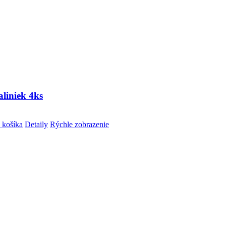
liniek 4ks
 košíka
Detaily
Rýchle zobrazenie