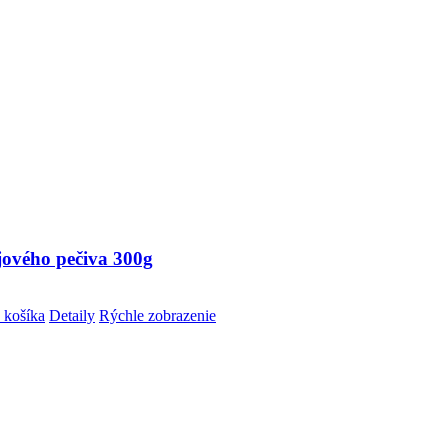
jového pečiva 300g
 košíka
Detaily
Rýchle zobrazenie