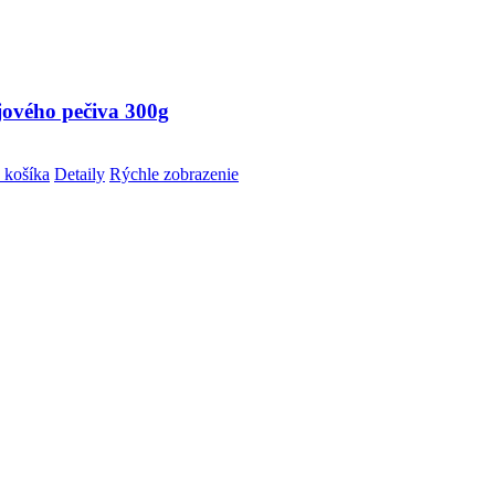
jového pečiva 300g
 košíka
Detaily
Rýchle zobrazenie