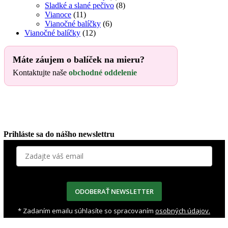
Sladké a slané pečivo
(8)
Vianoce
(11)
Vianočné balíčky
(6)
Vianočné balíčky
(12)
Máte záujem o balíček na mieru?
Kontaktujte naše
obchodné oddelenie
Prihláste sa do nášho newslettru
ODOBERAŤ NEWSLETTER
* Zadaním emailu súhlasíte so spracovaním
osobných údajov.