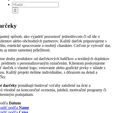
Hľadať:
arčeky
gantný spôsob, ako vyjadriť pozornosť jednotlivcom či už ide o
klientov alebo obchodných partnerov. Každý darček pripravujeme s
itu, estetické spracovanie a osobný charakter. Cieľom je vytvoriť dar,
u aj mimo samotnej príležitosti.
zne druhy produktov od darčekových balíčkov a textilných doplnkov
ne predmety s personalizovaným označením. Klientom poskytujeme
 darček o vlastné logo, venovanie alebo grafické prvky v súlade s
tou. Každý projekt riešime individuálne, s dôrazom na detail a
čky.
é darčeky
pomáhajú budovať vzťahy založené na úcte a
 Sú vhodné na koncoročné ocenenia, jubileá, motivačné programy či
firemným podujatiam.
podľa
Dátum
radiť podľa
Name
radiť podľa
Cena