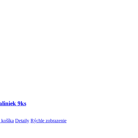
liniek 9ks
 košíka
Detaily
Rýchle zobrazenie