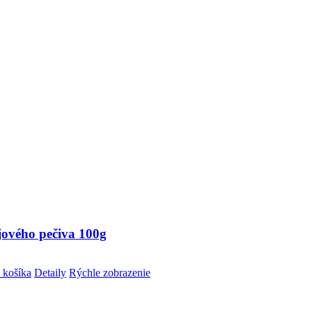
jového pečiva 100g
 košíka
Detaily
Rýchle zobrazenie