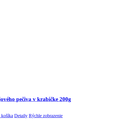
jového pečiva v krabičke 200g
 košíka
Detaily
Rýchle zobrazenie