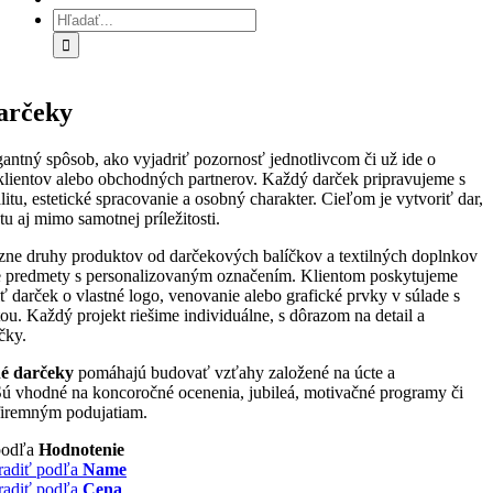
Hľadať:
arčeky
gantný spôsob, ako vyjadriť pozornosť jednotlivcom či už ide o
klientov alebo obchodných partnerov. Každý darček pripravujeme s
itu, estetické spracovanie a osobný charakter. Cieľom je vytvoriť dar,
u aj mimo samotnej príležitosti.
zne druhy produktov od darčekových balíčkov a textilných doplnkov
ne predmety s personalizovaným označením. Klientom poskytujeme
 darček o vlastné logo, venovanie alebo grafické prvky v súlade s
tou. Každý projekt riešime individuálne, s dôrazom na detail a
čky.
é darčeky
pomáhajú budovať vzťahy založené na úcte a
 Sú vhodné na koncoročné ocenenia, jubileá, motivačné programy či
firemným podujatiam.
podľa
Hodnotenie
radiť podľa
Name
radiť podľa
Cena