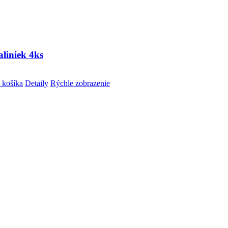
liniek 4ks
 košíka
Detaily
Rýchle zobrazenie