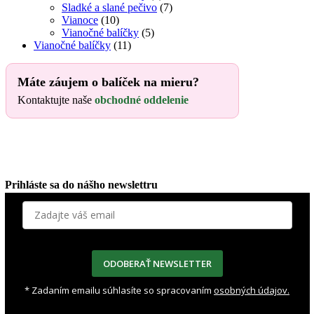
Sladké a slané pečivo
(7)
Vianoce
(10)
Vianočné balíčky
(5)
Vianočné balíčky
(11)
Máte záujem o balíček na mieru?
Kontaktujte naše
obchodné oddelenie
Prihláste sa do nášho newslettru
ODOBERAŤ NEWSLETTER
* Zadaním emailu súhlasíte so spracovaním
osobných údajov.