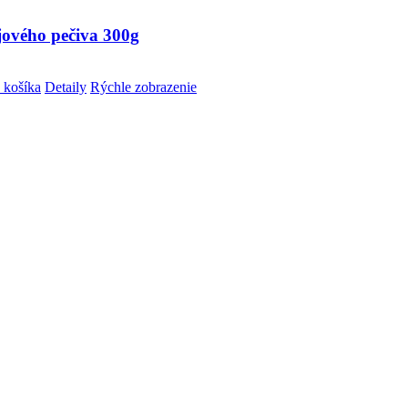
jového pečiva 300g
 košíka
Detaily
Rýchle zobrazenie