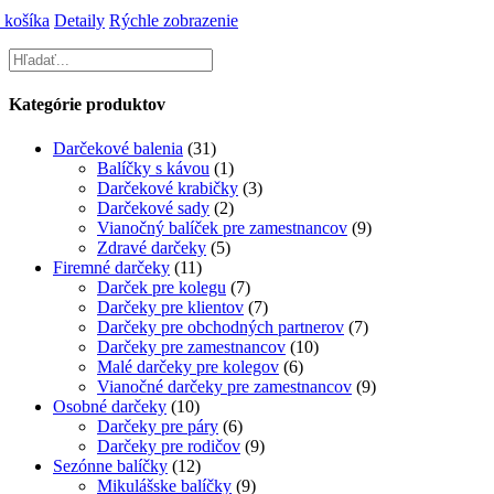
 košíka
Detaily
Rýchle zobrazenie
Kategórie produktov
Darčekové balenia
(31)
Balíčky s kávou
(1)
Darčekové krabičky
(3)
Darčekové sady
(2)
Vianočný balíček pre zamestnancov
(9)
Zdravé darčeky
(5)
Firemné darčeky
(11)
Darček pre kolegu
(7)
Darčeky pre klientov
(7)
Darčeky pre obchodných partnerov
(7)
Darčeky pre zamestnancov
(10)
Malé darčeky pre kolegov
(6)
Vianočné darčeky pre zamestnancov
(9)
Osobné darčeky
(10)
Darčeky pre páry
(6)
Darčeky pre rodičov
(9)
Sezónne balíčky
(12)
Mikulášske balíčky
(9)