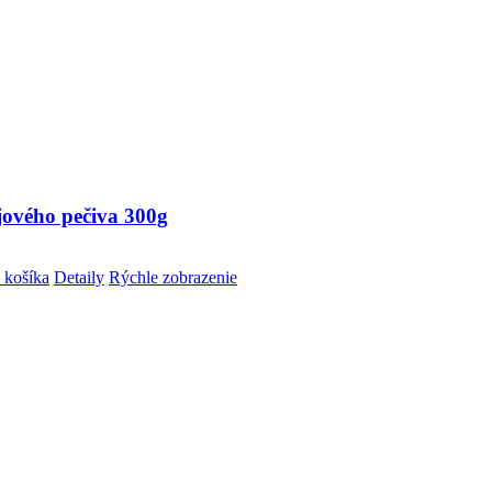
jového pečiva 300g
 košíka
Detaily
Rýchle zobrazenie