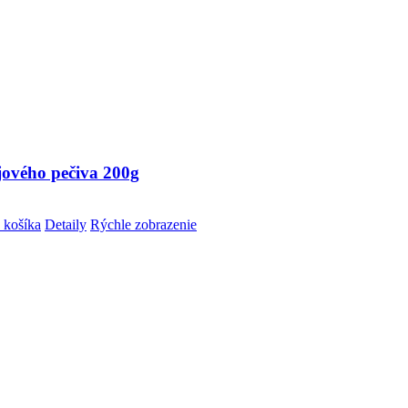
jového pečiva 200g
 košíka
Detaily
Rýchle zobrazenie