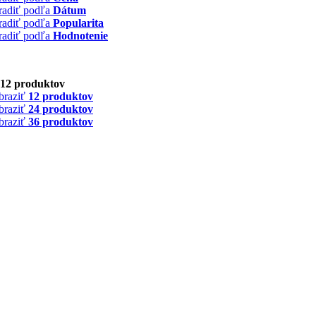
radiť podľa
Dátum
radiť podľa
Popularita
radiť podľa
Hodnotenie
12 produktov
braziť
12 produktov
braziť
24 produktov
braziť
36 produktov