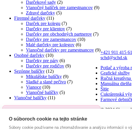
Darčekové sady
(2)
Vianočný balíček pre zamestnancov
(9)
Zdravé darčeky
(5)
Firemné darčeky
(11)
Darček pre kolegu
(7)
Darčeky pre klientov
(7)
Darčeky pre obchodných partnerov
(7)
Darčeky pre zamestnancov
(10)
Malé darčeky pre kolegov
(6)
Vianočné darčeky pre zamestnancov
(9)
+421 911 415 6
Osobné darčeky
(10)
schd@schd.sk
Darčeky pre páry
(6)
Darčeky pre rodičov
(9)
Potlač a výroba 
Sezónne balíčky
(12)
Grafické služby
Mikulášske balíčky
(9)
Ručná kreatívna 
Sladké a slané pečivo
(7)
Manuálna dielňa
Vianoce
(10)
Šitie
Vianočné balíčky
(5)
Cukrárenská výr
Vianočné balíčky
(11)
Farmové debnič
© 2024 Slovensk
Máte záujem o balíček na mieru?
O súboroch cookie na tejto stránke
Obchodné podm
Kontaktujte naše
obchodné oddelenie
Súbory cookie používame na zhromažďovanie a analýzu informácií o výk
Formulár na ods