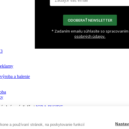
ODOBERAŤ NEWSLETTER
* Zadaním emailu súhlasíte so spracovaním
osobných údajov.
13
reklamy
výroba a balenie
oba
ky
á chránená dielňa |
ICRA INSIDE
ienky
|
GDPR
|
Spätná väzba
Nastav
one a používaní stránok, na poskytovanie funkcií
túpenie od zmluvy