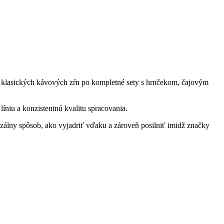
d klasických kávových zŕn po kompletné sety s hrnčekom, čajovým
niu a konzistentnú kvalitu spracovania.
rzálny spôsob, ako vyjadriť vďaku a zároveň posilniť imidž značky