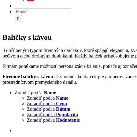
Hľadať:
Balíčky s kávou
ú obľúbeným typom firemných darčekov, ktoré spájajú eleganciu, kva
pečivom alebo drobnými doplnkami. Každý balíček prispôsobujeme príl
Firmám ponúkame možnosť personalizácie balenia, potlače aj označen
Firemné balíčky s kávou
sú vhodné ako darček pre partnerov, zamest
prostredníctvom premysleného detailu.
Zoradiť podľa
Name
Zoradiť podľa
Name
Zoradiť podľa
Cena
Zoradiť podľa
Dátum
Zoradiť podľa
Popularita
Zoradiť podľa
Hodnotenie