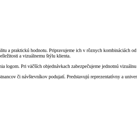
litu a praktickú hodnotu. Pripravujeme ich v rôznych kombináciách o
ežitosti a vizuálnemu štýlu klienta.
ia logom. Pri väčších objednávkach zabezpečujeme jednotnú vizuálnu lí
nancov či návštevníkov podujatí. Predstavujú reprezentatívny a unive