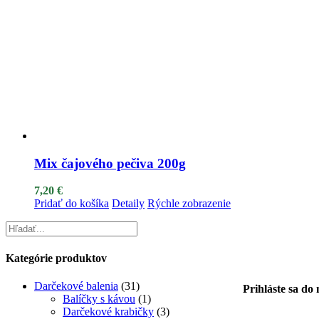
Mix čajového pečiva 200g
7,20
€
Pridať do košíka
Detaily
Rýchle zobrazenie
Kategórie produktov
Darčekové balenia
(31)
Prihláste sa do
Balíčky s kávou
(1)
Darčekové krabičky
(3)