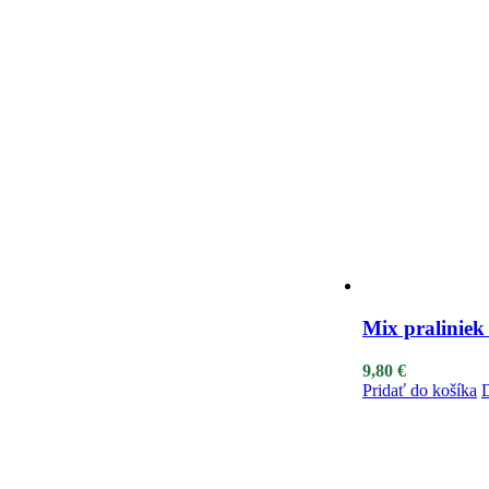
Mix praliniek
9,80
€
Pridať do košíka
D