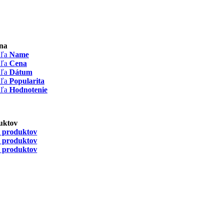
na
dľa
Name
dľa
Cena
dľa
Dátum
dľa
Popularita
dľa
Hodnotenie
uktov
 produktov
 produktov
 produktov