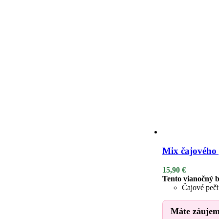
Mix čajového 
15,90
€
Tento vianočný b
Čajové peči
Máte záujem