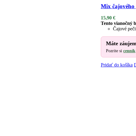
Mix čajového 
15,90
€
Tento vianočný b
Čajové peči
Máte záujem
Pozrite si
cenník
Pridať do košíka
D