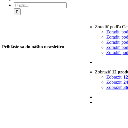
Hľadať:
Zoradiť podľa
Ce
Zoradiť po
Zoradiť po
Zoradiť po
Prihláste sa do nášho newslettru
Zoradiť po
Zoradiť po
Zobraziť
12 prod
Zobraziť
12
Zobraziť
24
Zobraziť
36