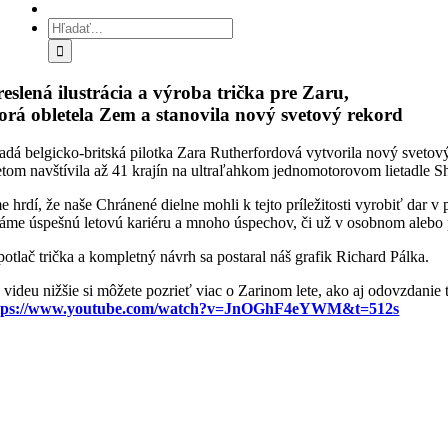
Hľadať:
eslená ilustrácia a výroba trička pre Zaru,
orá obletela Zem a stanovila nový svetový rekord
adá belgicko-britská pilotka Zara Rutherfordová vytvorila nový svetový
etom navštívila až 41 krajín na ultraľahkom jednomotorovom lietadle S
e hrdí, že naše Chránené dielne mohli k tejto príležitosti vyrobiť dar 
láme úspešnú letovú kariéru a mnoho úspechov, či už v osobnom alebo 
potlač trička a kompletný návrh sa postaral náš grafik Richard Pálka.
 videu nižšie si môžete pozrieť viac o Zarinom lete, ako aj odovzdanie 
tps://www.youtube.com/watch?v=JnOGhF4eYWM&t=512s