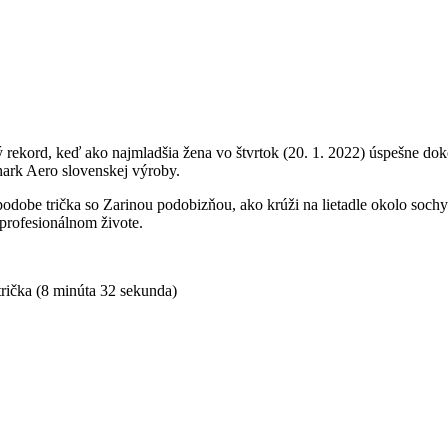
 rekord, keď ako najmladšia žena vo štvrtok (20. 1. 2022) úspešne dok
hark Aero slovenskej výroby.
v podobe trička so Zarinou podobizňou, ako krúži na lietadle okolo soc
profesionálnom živote.
trička (8 minúta 32 sekunda)