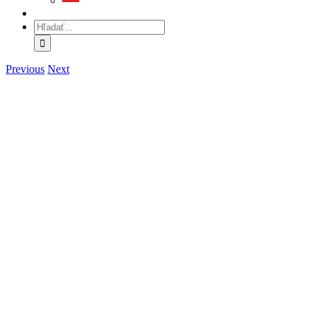
Hľadať:
Previous
Next
View
Larger
Image