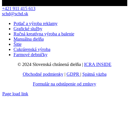
+421 911 415 613
schd@schd.sk
Potlač a výroba reklamy
Grafické služby
Ručná kreatívna výroba a balenie
Manuálna dielňa
Šitie
Cukrárenská výroba
Farmové debničky
© 2024 Slovenská chránená dielňa |
ICRA INSIDE
Obchodné podmienky
|
GDPR
|
Spätná väzba
Formulár na odstúpenie od zmluvy
Page load link
Go
to
Top