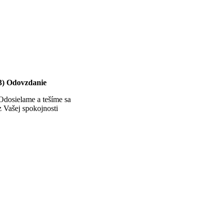
3) Odovzdanie
Odosielame a tešíme sa
z Vašej spokojnosti