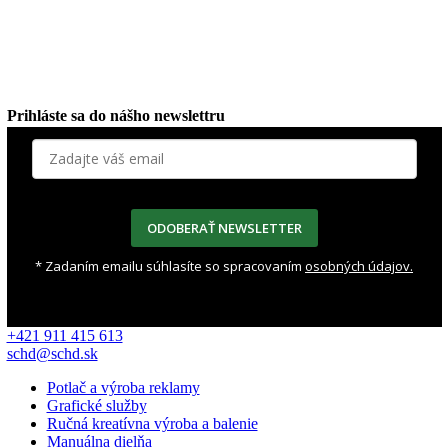
Prihláste sa do nášho newslettru
ODOBERAŤ NEWSLETTER
* Zadaním emailu súhlasíte so spracovaním
osobných údajov.
+421 911 415 613
schd@schd.sk
Potlač a výroba reklamy
Grafické služby
Ručná kreatívna výroba a balenie
Manuálna dielňa