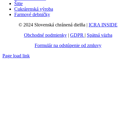
Šitie
Cukrárenská výroba
Farmové debničky
© 2024 Slovenská chránená dielňa |
ICRA INSIDE
Obchodné podmienky
|
GDPR
|
Spätná väzba
Formulár na odstúpenie od zmluvy
Page load link
Go
to
Top