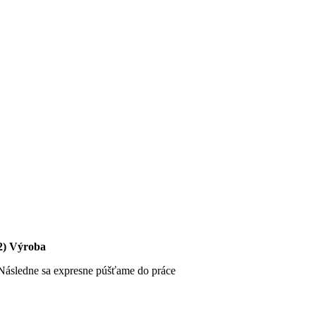
2) Výroba
Následne sa expresne púšťame do práce