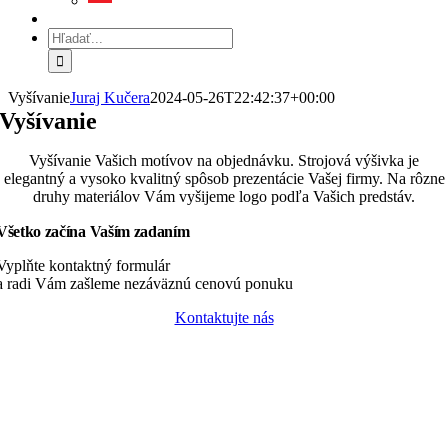
Hľadať:
Vyšívanie
Juraj Kučera
2024-05-26T22:42:37+00:00
Vyšívanie
Vyšívanie Vašich motívov na objednávku. Strojová výšivka je
elegantný a vysoko kvalitný spôsob prezentácie Vašej firmy. Na rôzne
druhy materiálov Vám vyšijeme logo podľa Vašich predstáv.
Všetko začína Vaším zadaním
Vyplňte kontaktný formulár
a radi Vám zašleme nezáväznú cenovú ponuku
Kontaktujte nás